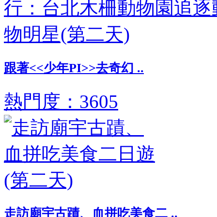
跟著<<少年PI>>去奇幻 ..
熱門度：3605
走訪廟宇古蹟、血拼吃美食二 ..