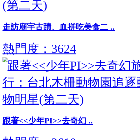
走訪廟宇古蹟、血拼吃美食二 ..
熱門度：3624
跟著<<少年PI>>去奇幻 ..