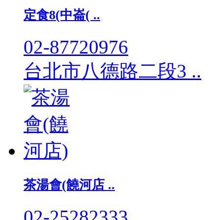
定食8(中崙( ..
02-87720976
台北市八德路二段3 ..
茶湯會(饒河店 ..
02-25282333