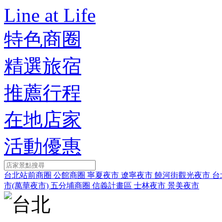
Line at Life
特色商圈
精選旅宿
推薦行程
在地店家
活動優惠
台北站前商圈
公館商圈
寧夏夜市
遼寧夜市
饒河街觀光夜市
台
市(萬華夜市)
五分埔商圈
信義計畫區
士林夜市
景美夜市