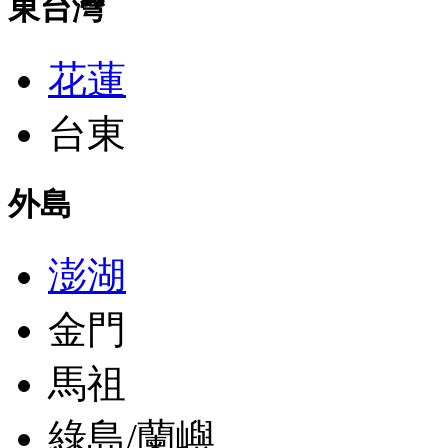
東台灣
花蓮
台東
外島
澎湖
金門
馬祖
綠島/蘭嶼