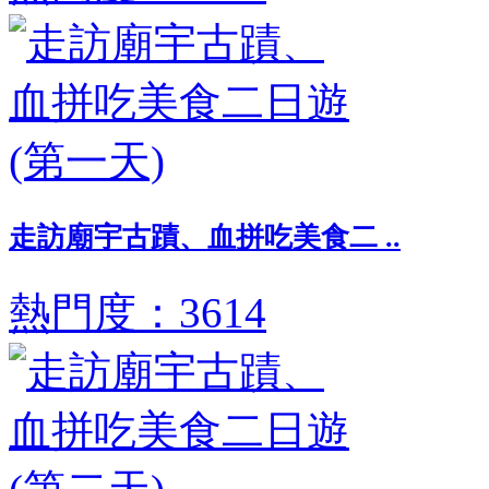
走訪廟宇古蹟、血拼吃美食二 ..
熱門度：3614