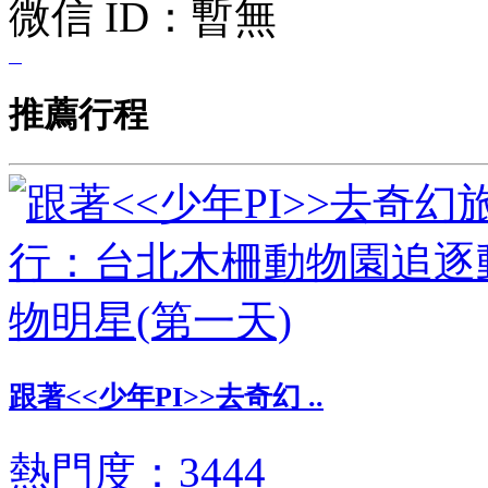
微信 ID：
暫無
推薦行程
跟著<<少年PI>>去奇幻 ..
熱門度：3444