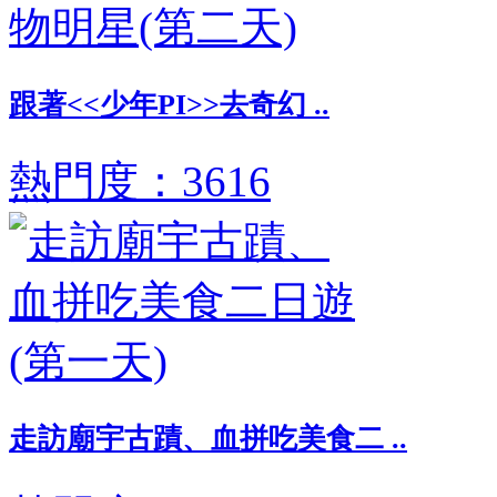
跟著<<少年PI>>去奇幻 ..
熱門度：3616
走訪廟宇古蹟、血拼吃美食二 ..