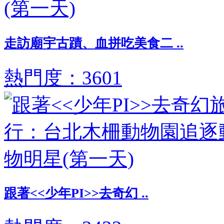
走訪廟宇古蹟、血拼吃美食二 ..
熱門度：3601
跟著<<少年PI>>去奇幻 ..