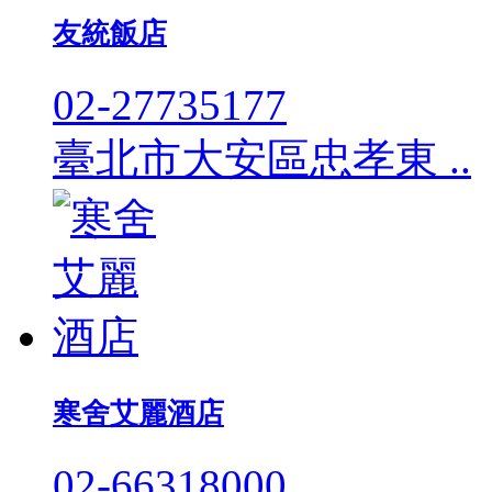
友統飯店
02-27735177
臺北市大安區忠孝東 ..
寒舍艾麗酒店
02-66318000