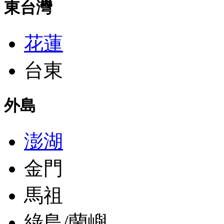
東台灣
花蓮
台東
外島
澎湖
金門
馬祖
綠島/蘭嶼